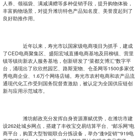
人券、领福袋、满减满赠等多种促销手段，提升购物体验，
丰富购物场景，对提升潍坊特色产品知名度、美誉度起到了
良好助推作用。
近年以来，寿光市以国家级电商项目为抓手，建成
了CED电商聚集区、盛阳宏域直播电商基地及田柳镇、营里
镇等镇街新农人服务基地，创新研发了“菜都文博汇”数字平
台，涌现出了欣欣然园艺、路斯宠物、仓圣网等1500多家优
秀电商企业、1.6万个网络店铺。寿光市农村电商和农产品流
通现代化工作受到国务院督查激励，被认定为全国供应链创
新与应用示范城市。
潍坊邮政充分发挥自身资源禀赋优势，在潍坊市建
设262处城乡网点，搭建了丰收宝交易结算平台、“邮乐网”电
商平台，购置大型智能联合分拣设备，举办“逢9促销”“919电