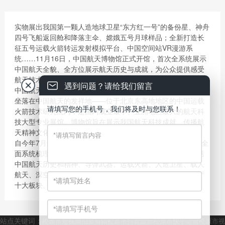
实物展出我国第一颗人造地球卫星“东方红一号”的备份星、神舟
四号飞船返回舱和降落主伞、嫦娥五号月球样品；全新打造长
征五号运载火箭转运发射模拟平台、中国空间站VR漫游系
统……11月16日，中国航天博物馆正式开馆，首次全系统展示
中国航天全貌、全方位展示航天历史与成就，为公众提供感受
航天技术及文化的平台。
遇到问题？请给我们留言
中国航天博物馆前身为中华航天博物馆，于1992年建成开放，
坐落在中国航天的发祥地——位于北京东高地地区的中国运载
请填写您的手机号，我们将及时与您联系！
火箭技术研究院内，是国内成立最早、亚洲地区最大的航天科
技大型专业展馆。博物馆旨在展示我国航天科技成就、传播航
天精神文化、开展爱国主义教育。
自今年7月份起，中国航天博物馆启动了展厅升级改造工程，全
面系统梳理了中国航天发展历程及取得的成就，展陈内容包括
中国航天历史和精神、导弹武器、运载火箭、人造卫星、载人
航天、深空探测、航天人物、未来展望、天问书苑、多功能厅
十大板块。
站点关键词：
松原市短视频拍摄剪辑
松原市抖音运营
松原市快手运营
松原市视