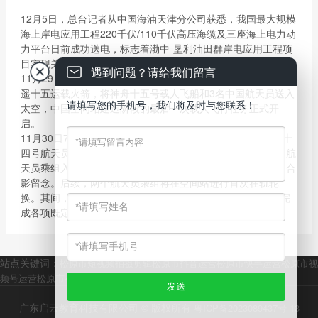
12月5日，总台记者从中国海油天津分公司获悉，我国最大规模
海上岸电应用工程220千伏/110千伏高压海缆及三座海上电力动
力平台日前成功送电，标志着渤中-垦利油田群岸电应用工程项
目实现关键里程碑，为项目全面投用奠定了坚实基础。
遇到问题？请给我们留言
11月29日23时08分，我国在酒泉卫星发射中心使用长征二号F
遥十五运载火箭，将神舟十五号载人飞船和3名中国航天员送入
请填写您的手机号，我们将及时与您联系！
太空，中国空间站建造阶段的最后一次载人飞行任务正式开
启。
11月30日7时33分，在“T”字基本构型的中国空间站里，神舟十
四号航天员乘组顺利打开“家门”，欢迎远道而来的神舟十五号航
天员乘组入驻“天宫”。随后，两个航天员乘组一起在空间站里合
影留念。后续，两个航天员乘组将在空间站进行首次在轨轮
换。其间，6名航天员将共同在空间站工作生活约5天时间，完
成各项既定任务和交接任务。
站点关键词：
松原市短视频拍摄剪辑
松原市抖音运营
松原市快手运营
松原市视
频号运营
松原市小红书运营
松原市全媒体运营
松原市传媒公司
广东启云教育科技有限公司 © 版权所有
粤ICP备2023089437号-13